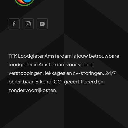
Reviews
Gootsteen Ontstoppen
24/7 -service
CV-ketel reparatie
Disclaimer
Lekkage verhelpen
TFK Loodgieter Amsterdam is jouw betrouwbare
Privacybeleid
loodgieter in Amsterdam voor spoed,
verstoppingen, lekkages en cv-storingen. 24/7
Sitemap
bereikbaar. Erkend, CO-gecertificeerd en
zonder voorrijkosten.