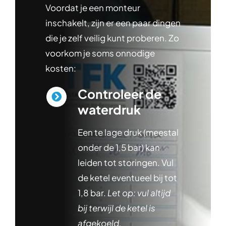
Voordat je een monteur
inschakelt, zijn er een paar dingen
die je zelf veilig kunt proberen. Zo
voorkom je soms onnodige
kosten:
Controleer de
waterdruk
Een te lage druk (meestal
onder de 1,5 bar) kan
leiden tot storingen. Vul
de ketel eventueel bij tot
1,8 bar.
Let op: vul altijd
bij terwijl de ketel is
afgekoeld.