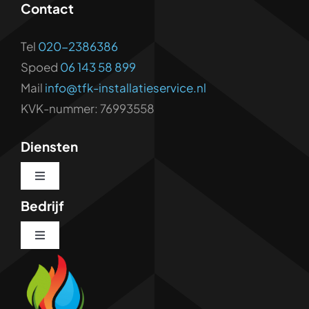
Contact
Tel
020-2386386
Spoed
06 143 58 899
Mail
info@tfk-installatieservice.nl
KVK-nummer: 76993558
Diensten
Toggle
Navigation
Bedrijf
WC Ontstoppen
Toggle
Navigation
Riool Ontstoppen
Loodgieterswerk
Camera-inspectie riool