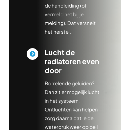
de handleiding (of
vermeld het bij je
melding). Dat versnelt
het herstel.
Lucht de
radiatoren even
door
Borrelende geluiden?
Dan zit er mogelijk lucht
in het systeem.
Ontluchten kan helpen —
zorg daarna dat je de
waterdruk weer op peil