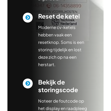
Reset de ketel
Moderne cv-ketels
hebben vaak een
resetknop. Soms is een
storing tijdelijk en lost
deze zich op na een
herstart.
Bekijk de
storingscode
Noteer de foutcode op
het display en raadpleeg