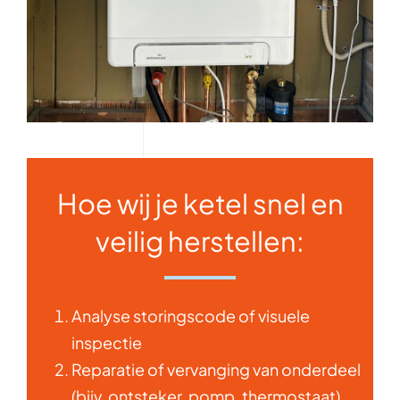
Hoe wij je ketel snel en
veilig herstellen:
Analyse storingscode of visuele
inspectie
Reparatie of vervanging van onderdeel
(bijv. ontsteker, pomp, thermostaat)