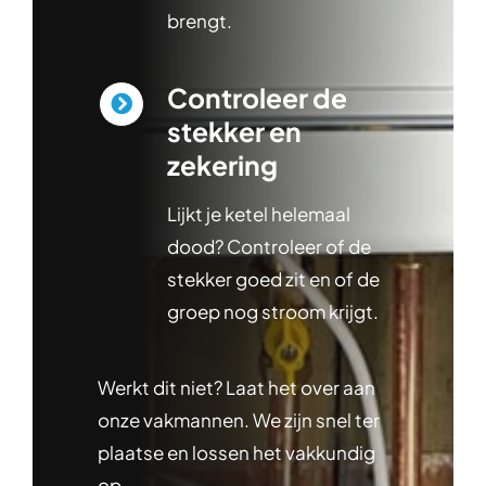
brengt.
Controleer de
stekker en
zekering
Lijkt je ketel helemaal
dood? Controleer of de
stekker goed zit en of de
groep nog stroom krijgt.
Werkt dit niet? Laat het over aan
onze vakmannen. We zijn snel ter
plaatse en lossen het vakkundig
op.