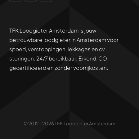
CV-ketel reparatie
Disclaimer
Lekkage verhelpen
TFK Loodgieter Amsterdam is jouw
Privacybeleid
betrouwbare loodgieter in Amsterdam voor
spoed, verstoppingen, lekkages en cv-
Sitemap
storingen. 24/7 bereikbaar. Erkend, CO-
gecertificeerd en zonder voorrijkosten.
© 2012 - 2026 TFK Loodgieter Amsterdam