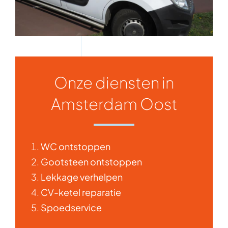
Onze diensten in
Amsterdam Oost
WC ontstoppen
Gootsteen ontstoppen
Lekkage verhelpen
CV-ketel reparatie
Spoedservice