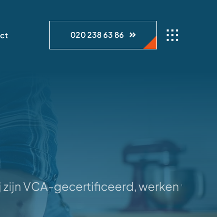
020 238 63 86
ct
zijn VCA-gecertificeerd, werken volgens 