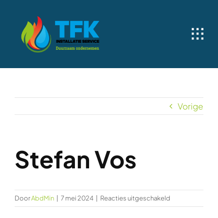
Ga
naar
inhoud
Vorige
Stefan Vos
voor
Door
AbdMin
|
7 mei 2024
|
Reacties uitgeschakeld
Stefan