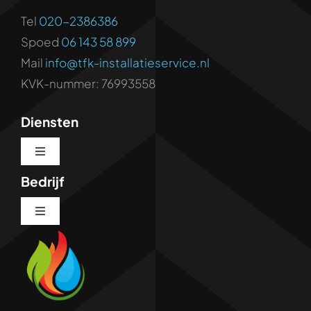
Tel
020-2386386
Spoed
06 143 58 899
Mail
info@tfk-installatieservice.nl
KVK-nummer: 76993558
Diensten
Toggle
Navigation
Bedrijf
WC Ontstoppen
Toggle
Navigation
Riool Ontstoppen
Loodgieterswerk
Camera-inspectie riool
Reviews