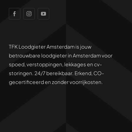
Gootsteen Ontstoppen
24/7 -service
CV-ketel reparatie
Disclaimer
Lekkage verhelpen
TFK Loodgieter Amsterdam is jouw
Privacybeleid
betrouwbare loodgieter in Amsterdam voor
spoed, verstoppingen, lekkages en cv-
Sitemap
storingen. 24/7 bereikbaar. Erkend, CO-
gecertificeerd en zonder voorrijkosten.