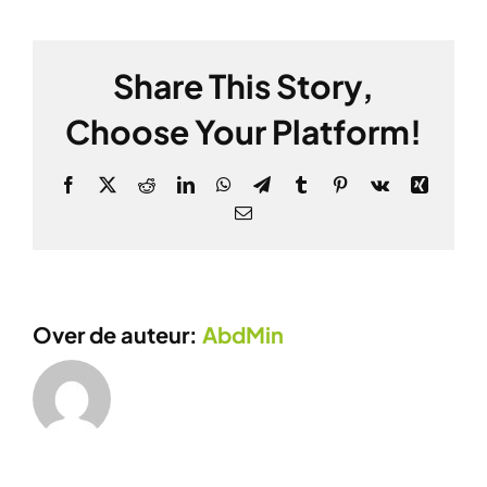
Vos
Share This Story,
Choose Your Platform!
Facebook
X
Reddit
LinkedIn
WhatsApp
Telegram
Tumblr
Pinterest
Vk
Xing
E-
mail
Over de auteur:
AbdMin