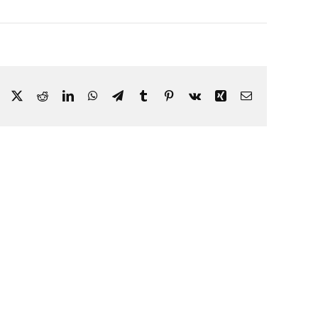
Facebook
X
Reddit
LinkedIn
WhatsApp
Telegram
Tumblr
Pinterest
Vk
Xing
E-
mail