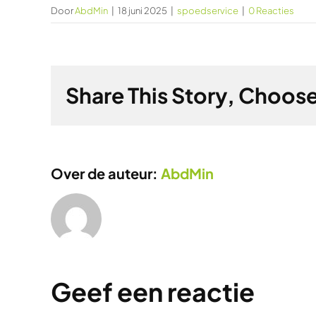
Door
AbdMin
|
18 juni 2025
|
spoedservice
|
0 Reacties
Share This Story, Choose
Over de auteur:
AbdMin
Geef een reactie