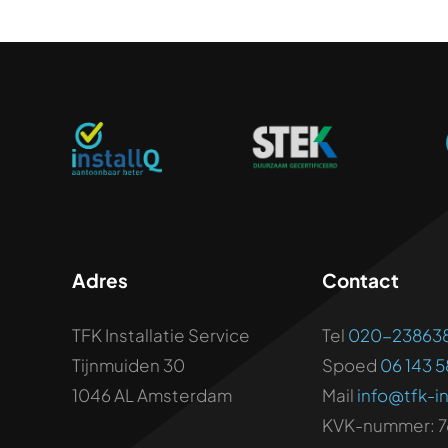
Adres
Contact
TFK Installatie Service
Tel
020-23863
Tijnmuiden 30
Spoed
06 143 5
1046 AL Amsterdam
Mail
info@tfk-in
KVK-nummer: 7