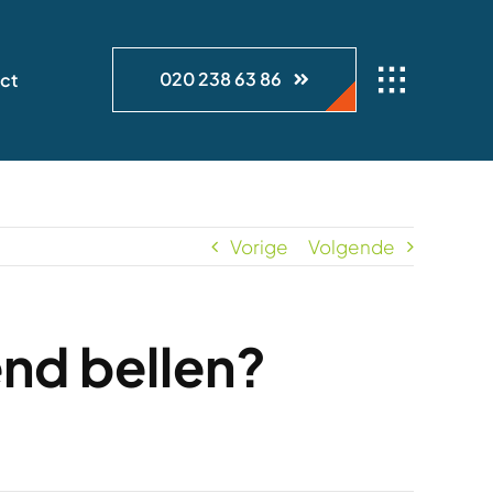
020 238 63 86
ct
Vorige
Volgende
end bellen?