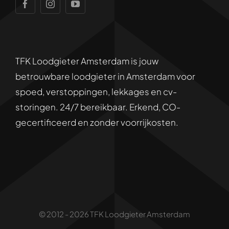
24/7 -service
CV-ketel reparatie
Disclaimer
Lekkage verhelpen
TFK Loodgieter Amsterdam is jouw
Privacybeleid
betrouwbare loodgieter in Amsterdam voor
spoed, verstoppingen, lekkages en cv-
Sitemap
storingen. 24/7 bereikbaar. Erkend, CO-
gecertificeerd en zonder voorrijkosten.
© 2012 - 2026 TFK Loodgieter Amsterdam