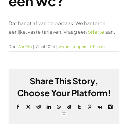
een wc?
Dat hangt af van de oorzaak. We hanteren
eerlijke, vaste tarieven. Vraag een
offerte
aan.
Door
AbdMin
|
7 mei 2024
|
wc ontstoppen
|
0 Reacties
Share This Story,
Choose Your Platform!
Facebook
X
Reddit
LinkedIn
WhatsApp
Telegram
Tumblr
Pinterest
Vk
Xing
E-
mail