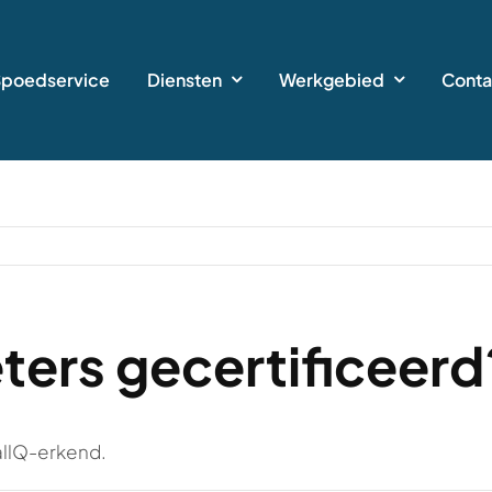
Spoedservice
Diensten
Werkgebied
Conta
ieters gecertificeerd
allQ-erkend.