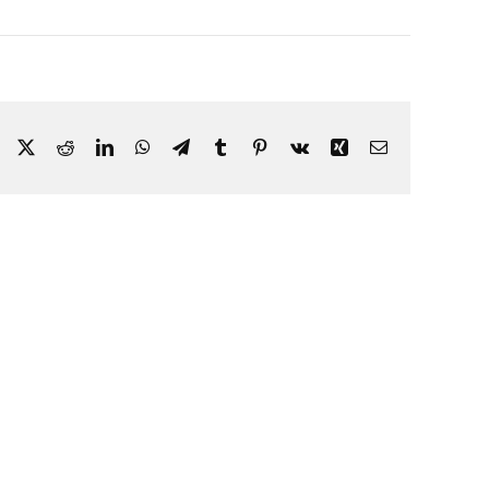
Facebook
X
Reddit
LinkedIn
WhatsApp
Telegram
Tumblr
Pinterest
Vk
Xing
E-
mail