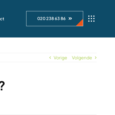
020 238 63 86
ct
Vorige
Volgende
?