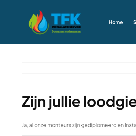
Ga
naar
Home
inhoud
Zijn jullie loodg
Ja, al onze monteurs zijn gediplomeerd en Inst