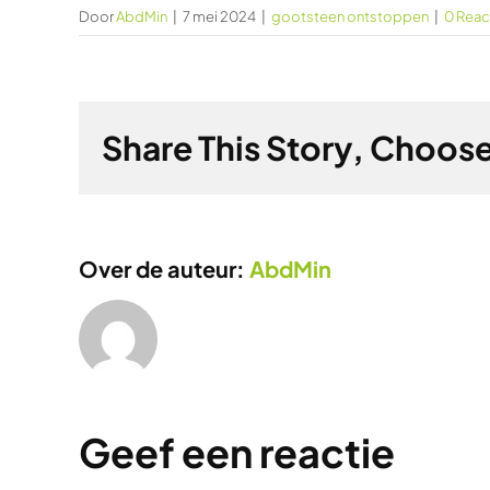
Door
AbdMin
|
7 mei 2024
|
gootsteen ontstoppen
|
0 Reac
Share This Story, Choose
Over de auteur:
AbdMin
Geef een reactie