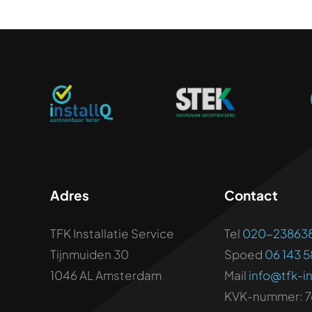
Adres
Contact
TFK Installatie Service
Tel
020-23863
Tijnmuiden 30
Spoed
06 143 5
1046 AL Amsterdam
Mail
info@tfk-in
KVK-nummer: 7